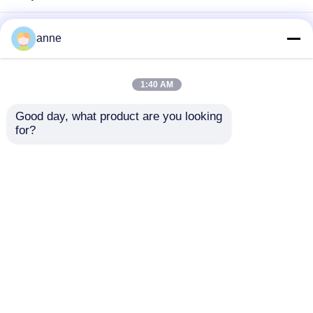
anne
1:40 AM
Good day, what product are you looking 
for?
XS zu der Spandex-
den Gamaschen XXL-
Frauen färbt
Veloursleder-
Anfrage absenden
Gamaschen
Startseite
Über uns
Kontakt
Desktop Site
Sitemap
Datenschutzerklärung