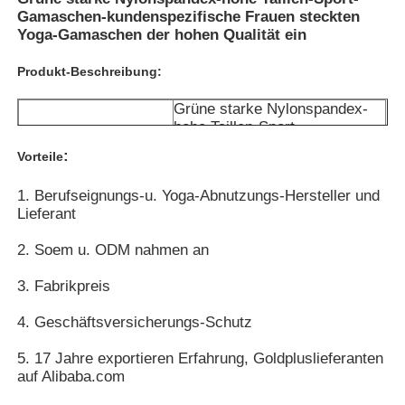
Gamaschen-kundenspezifische Frauen steckten
Yoga-Gamaschen der hohen Qualität ein
Fabrik-Ausflug
Produkt-Beschreibung:
Grüne starke Nylonspandex-
Treten Sie mit uns in Verbindung
hohe Taillen-Sport-
Nylongamaschen-
Name
:
Vorteile
kundenspezifische Frauen
Nachrichten
steckten Yoga-Gamaschen der
1. Berufseignungs-u. Yoga-Abnutzungs-Hersteller und
hohen Qualität ein
Lieferant
Trainings, Eignungs-Yoga,
Fälle
Entwerfen Sie für
Alltagskleidung
2. Soem u. ODM nahmen an
1: 87% Nylon + 13% Spandex:
305gsm-315gsm
Fordern Sie ein Zitat
3. Fabrikpreis
2: 75% Nylon + 25% Spandex:
230gsm
Gewebe
4. Geschäftsversicherungs-Schutz
3: 87% Polyester + 13%
Die nahtlosen Gamaschen der Frauen
Spandex, 280-290GSM
5. 17 Jahre exportieren Erfahrung, Goldpluslieferanten
4: 75% Polyester + 25%
auf Alibaba.com
Spandex, 250GSM
Das Vlies der Frauen zeichnete Gamaschen
Zweite Haut, Breathable,