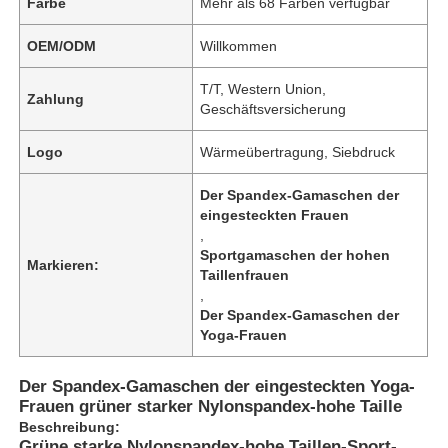
Farbe
Mehr als 68 Farben verfügbar
OEM/ODM
Willkommen
T/T, Western Union,
Zahlung
Geschäftsversicherung
Logo
Wärmeübertragung, Siebdruck
Der Spandex-Gamaschen der
eingesteckten Frauen
,
Sportgamaschen der hohen
Markieren:
Taillenfrauen
,
Haus
Der Spandex-Gamaschen der
Yoga-Frauen
Produkte
Der Spandex-Gamaschen der eingesteckten Yoga-
Frauen grüner starker Nylonspandex-hohe Taille
Beschreibung:
Über uns
Grüne starke Nylonspandex-hohe Taillen-Sport-