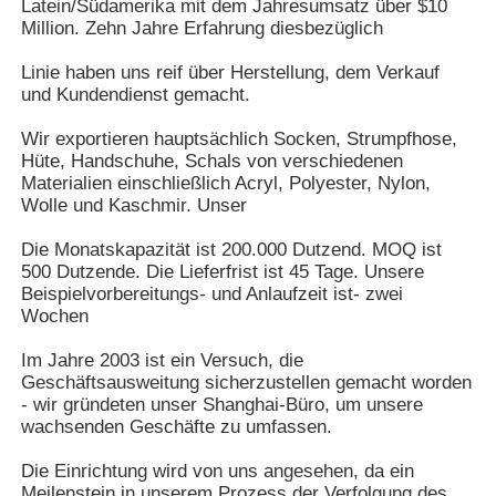
Latein/Südamerika mit dem Jahresumsatz über $10
Million. Zehn Jahre Erfahrung diesbezüglich
Populär stricken Sie Hüte
Linie haben uns reif über Herstellung, dem Verkauf
und Kundendienst gemacht.
Damen Schalldämpfer Schal
Wir exportieren hauptsächlich Socken, Strumpfhose,
Hüte, Handschuhe, Schals von verschiedenen
Materialien einschließlich Acryl, Polyester, Nylon,
Imprägnierende Skihandschuhe
Wolle und Kaschmir. Unser
Die Monatskapazität ist 200.000 Dutzend. MOQ ist
Winterhandschuhe aus Strick
500 Dutzende. Die Lieferfrist ist 45 Tage. Unsere
Beispielvorbereitungs- und Anlaufzeit ist- zwei
Wochen
Im Jahre 2003 ist ein Versuch, die
Geschäftsausweitung sicherzustellen gemacht worden
- wir gründeten unser Shanghai-Büro, um unsere
wachsenden Geschäfte zu umfassen.
Die Einrichtung wird von uns angesehen, da ein
Meilenstein in unserem Prozess der Verfolgung des