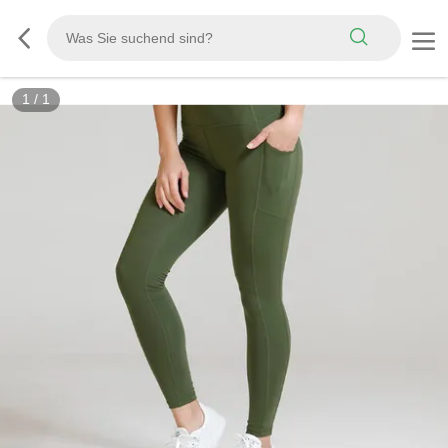
1
/
1