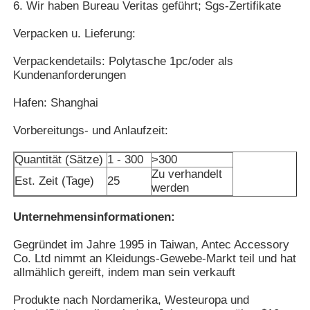
6. Wir haben Bureau Veritas geführt; Sgs-Zertifikate
Wicking, Superausdehnung,
Gewebeeigenschaften:
Mittlerer Griff, kein underwire,
Verpacken u. Lieferung:
Spandex-Leggings für Damen
entfernbare Auflagen
Größe
Multi Größe optional: XS-XXL.
Verpackendetails: Polytasche 1pc/oder als
Logo
Wärmeübertragung, Siebdruck
Kundenanforderungen
Bunte Yoga-Gamaschen
Farbe
Mehr als 40 Farben verfügbar
Hafen: Shanghai
Polytasche 1pc/oder als Ihre
Verpackung
Anforderungen
Sport-Trainer Socks
Vorbereitungs- und Anlaufzeit:
300PCS pro den Entwurf, zum
MOQ
mit Farben und Größen der
Quantität (Sätze)
1 - 300
>300
Mischung 3 zu beginnen
die flippigen Socken der Männer
Zu verhandelt
EMS, DHL, Fedex, TNT,
Est. Zeit (Tage)
25
Verschiffen
werden
Seeversand
25-35 Tagesschließlich Details
Die fantastischen Socken der Frauen
Lieferfrist
Unternehmensinformationen:
werden bestätigt
T/T, Western Union, Geld-
Gegründet im Jahre 1995 in Taiwan, Antec Accessory
Zahlungsbedingungen
Gramm, Alibaba-Handels-
Weiche gemütliche Socken
Co. Ltd nimmt an Kleidungs-Gewebe-Markt teil und hat
Versicherung
allmählich gereift, indem man sein verkauft
Damen Sommer Strohhüte
Produkte nach Nordamerika, Westeuropa und