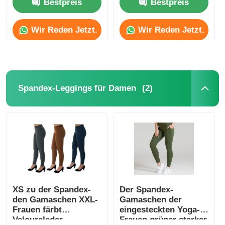
Bestpreis
Bestpreis
Fabrik-Ausflug
Wir Reden Jetzt.
Wir Reden Jetzt.
Treten Sie mit uns in Verbindung
(2)
Spandex-Leggings für Damen
Nachrichten
Fälle
Fordern Sie ein Zitat
Die nahtlosen Gamaschen der Frauen
XS zu der Spandex-
Der Spandex-
den Gamaschen XXL-
Gamaschen der
Frauen färbt
eingesteckten Yoga-
Veloursleder-
Frauen grüner starker
Das Vlies der Frauen zeichnete Gamaschen