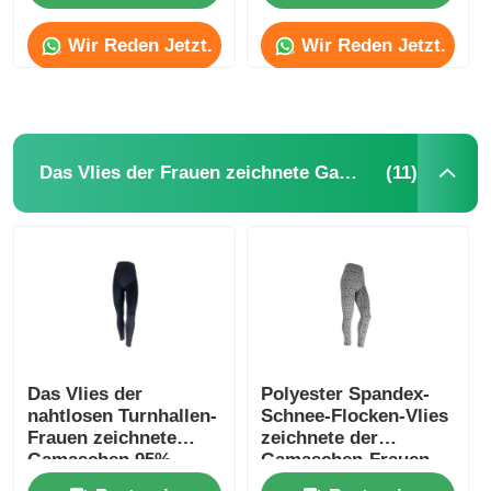
Wir Reden Jetzt.
Wir Reden Jetzt.
(11)
Das Vlies der Frauen zeichnete Gamaschen
Haus
Das Vlies der
Polyester Spandex-
Produkte
nahtlosen Turnhallen-
Schnee-Flocken-Vlies
Frauen zeichnete
zeichnete der
Gamaschen 95%
Gamaschen-Frauen
Nylon-5% Spandex
Über uns