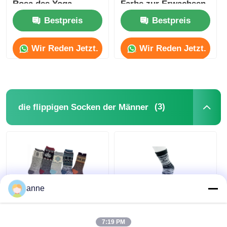
Rosa des Yoga-
Farbe zur Erwachsen-
230gsm
315gsm bunte
Bestpreis
Bestpreis
Populär stricken Sie Hüte
Wir Reden Jetzt.
Wir Reden Jetzt.
Damen Schalldämpfer Schal
Imprägnierende Skihandschuhe
(3)
die flippigen Socken der Männer
Winterhandschuhe aus Strick
anne
Der im Freien die
Atmungsaktive Funky
Socken-
Herrensocken AZTEC
7:19 PM