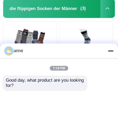
(3)
die flippigen Socken der Männer
anne
Der im Freien die
Atmungsaktive Funky
Socken-
Herrensocken AZTEC
7:19 PM
Jacquardwebstuhl-
Socken Herren mit
Gemisch lädt
Doppelschicht
Good day, what product are you looking 
flippiges Männer
for?
Bestpreis
Bestpreis
Socken-Damen auf
Wir Reden Jetzt.
Wir Reden Jetzt.