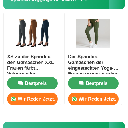
Populär stricken Sie Hüte
Damen Schalldämpfer Schal
Imprägnierende Skihandschuhe
XS zu der Spandex-
Der Spandex-
den Gamaschen XXL-
Gamaschen der
Winterhandschuhe aus Strick
Frauen färbt
eingesteckten Yoga-
Veloursleder-
Frauen grüner starker
Gamaschen
Nylonspandex-hohe
Bestpreis
Bestpreis
Taille
Wir Reden Jetzt.
Wir Reden Jetzt.