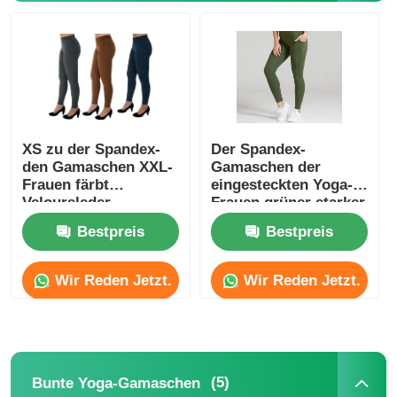
Spandex-Leggings für Damen
Bunte Yoga-Gamaschen
XS zu der Spandex-
Der Spandex-
Sport-Trainer Socks
den Gamaschen XXL-
Gamaschen der
Frauen färbt
eingesteckten Yoga-
Veloursleder-
Frauen grüner starker
die flippigen Socken der Männer
Gamaschen
Nylonspandex-hohe
Bestpreis
Bestpreis
Taille
Die fantastischen Socken der Frauen
Wir Reden Jetzt.
Wir Reden Jetzt.
Weiche gemütliche Socken
(5)
Bunte Yoga-Gamaschen
Damen Sommer Strohhüte