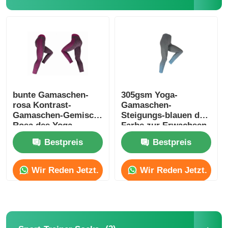
Populär stricken Sie Hüte
Damen Schalldämpfer Schal
Imprägnierende Skihandschuhe
bunte Gamaschen-
305gsm Yoga-
rosa Kontrast-
Gamaschen-
Gamaschen-Gemisch-
Steigungs-blauen der
Winterhandschuhe aus Strick
Rosa des Yoga-
Farbe zur Erwachsen-
230gsm
315gsm bunte
Bestpreis
Bestpreis
Wir Reden Jetzt.
Wir Reden Jetzt.