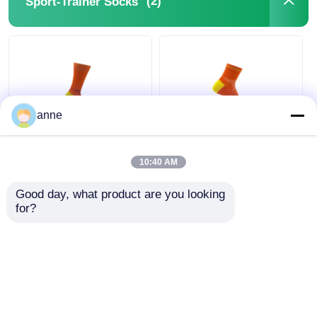
(2)
Sport-Trainer Socks
anne
Breathable Sport-
Kissen-Socken
Trainer Socks
Senkfußeinlage-
10:40 AM
Womens Biking trifft
Sport-Trainer-Socks
halbe Kissen-Socken
Withs Mesh Sports
Good day, what product are you looking 
hart
Anklet Socks Half
for?
Bestpreis
Bestpreis
Wir Reden Jetzt.
Wir Reden Jetzt.