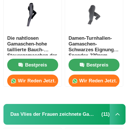
Die nahtlosen
Damen-Turnhallen-
Gamaschen-hohe
Gamaschen-
taillierte Bauch-
Schwarzes Eignung
Steuergamaschen der
Spandex-230gsm
Sport-Frauen
hohes tailliertes
Bestpreis
Bestpreis
Wir Reden Jetzt.
Wir Reden Jetzt.
Haus
Produkte
(11)
Das Vlies der Frauen zeichnete Gamaschen
Über uns