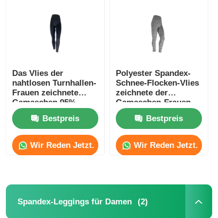
Fabrik-Ausflug
Treten Sie mit uns in Verbindung
Das Vlies der
Polyester Spandex-
nahtlosen Turnhallen-
Schnee-Flocken-Vlies
Nachrichten
Frauen zeichnete
zeichnete der
Gamaschen 95%
Gamaschen-Frauen
Nylon-5% Spandex
Bestpreis
Bestpreis
Fälle
Wir Reden Jetzt.
Wir Reden Jetzt.
Fordern Sie ein Zitat
Die nahtlosen Gamaschen der Frauen
(2)
Spandex-Leggings für Damen
Das Vlies der Frauen zeichnete Gamaschen